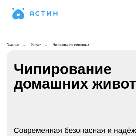
Сеть ветеринарных клиник А
Главная
→
Услуги
→
Чипирование животных
Чипирование
домашних животн
Современная безопасная и надёжная
технология идентификации животных