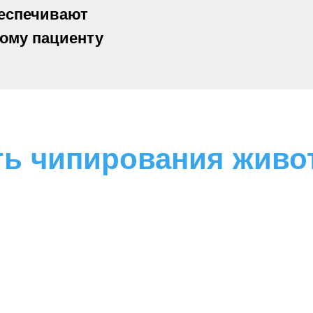
еспечивают
ому пациенту
ть чипирования живо