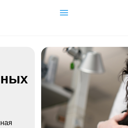
стин © 2026
ых