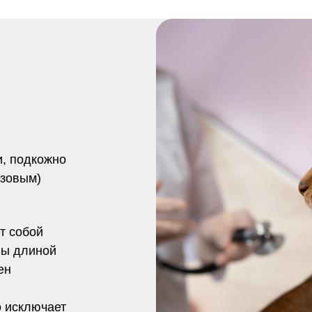
и, подкожно
азовым)
т собой
лы длиной
ен
о исключает