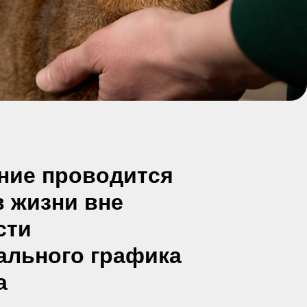
ние проводится
в жизни вне
сти
ального графика
а