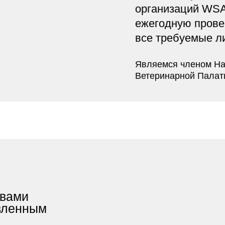
Являемся членом Национальной
Ветеринарной Палаты России
и
нным