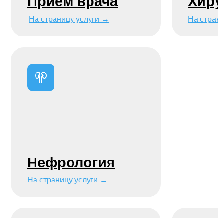
Нефрология
На страницу услуги →
Лечени
и экзот
животн
Вакцинация
На страницу услуги →
На страницу у