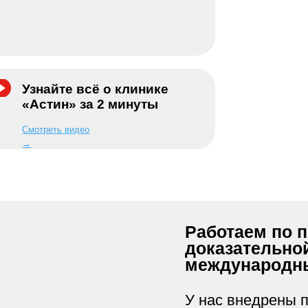
найте всё о клинике
стин» за 2 минуты
треть видео
Работаем по принципа
доказательной медиц
международным стан
У нас внедрены подходы м
организаций WSAVA, ISFM, 
ежегодную проверку качест
все требуемые лицензии