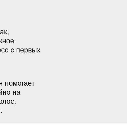
 первых
могает
на
,