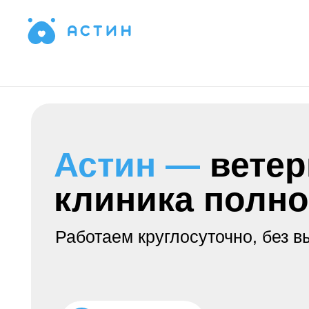
Сеть ветеринарных клиник А
Астин —
ветерин
клиника полного
Работаем круглосуточно, без выхо
Записаться на
прием