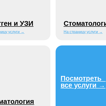
ология
слуги →