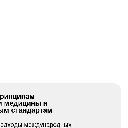
м
ины и
дартам
еждународных
Fear Free. Проходим
ва работы и имеем