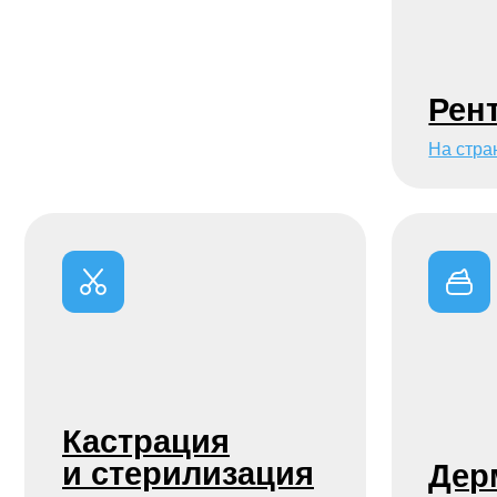
Кастрация
и cтерилизация
Дермат
На страницу услуги →
На страницу у