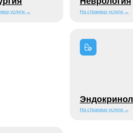
Эндокринология
На страницу услуги →
е грызунов
ических
ых
слуги →