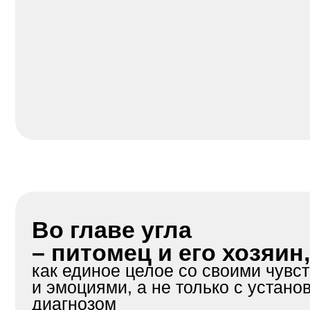
Во главе угла
– питомец и его хозяин,
как единое целое со своими чувствам
и эмоциями, а не только с установле
диагнозом
Pet Friendly
Раздельные зоны для кошек и собак,
отсутствие резких запахов и бережное