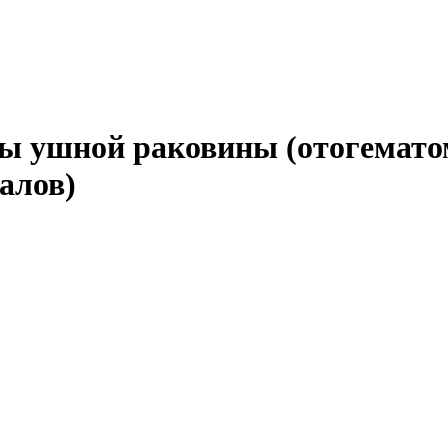
ы ушной раковины (отогематом
алов)