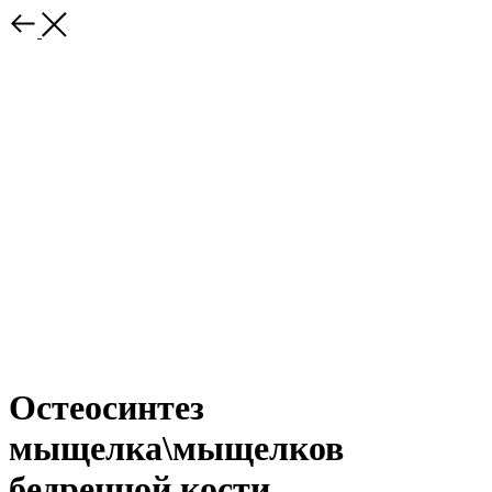
Остеосинтез
мыщелка\мыщелков
бедренной кости