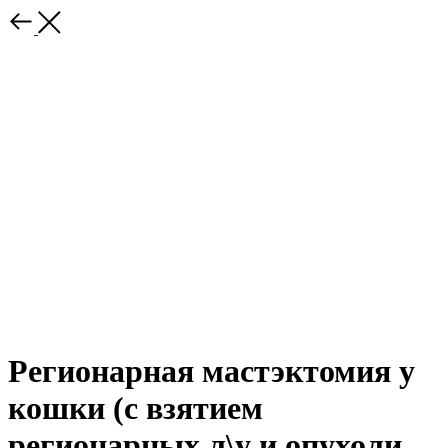
Регионарная мастэктомия у
кошки (с взятием
регионарных л\у и опухоли