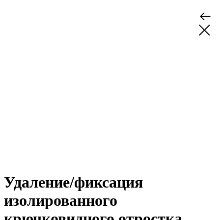
Удаление/фиксация
изолированного
крючковидного отростка