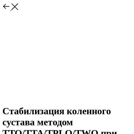
Стабилизация коленного
сустава методом
TTO/TTA/TPLO/TWO при