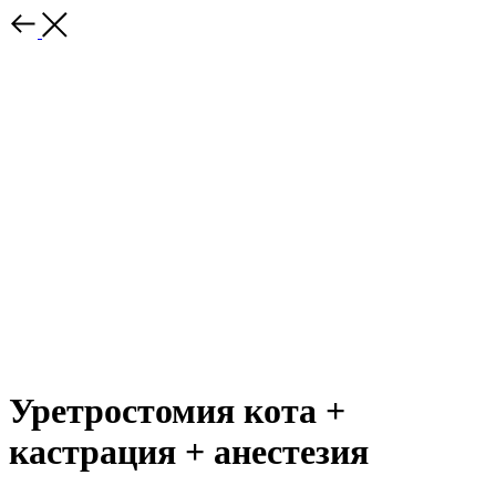
Уретростомия кота +
кастрация + анестезия