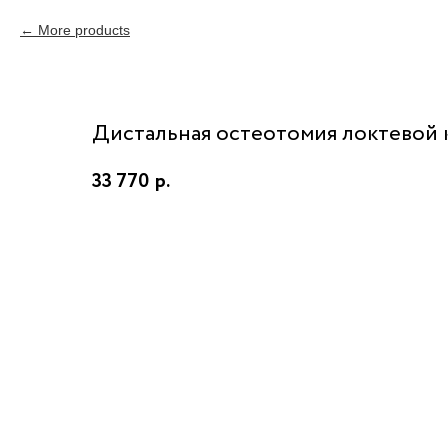
More products
Дистальная остеотомия локтевой к
33 770
р.