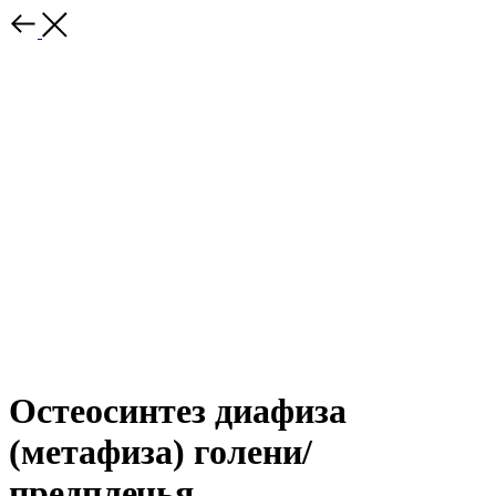
Остеосинтез диафиза
(метафиза) голени/
предплечья