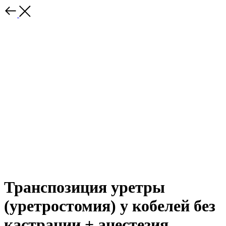
Транспозиция уретры
(уретростомия) у кобелей без
кастрации + анестезия